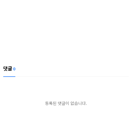
댓글
0
등록된 댓글이 없습니다.